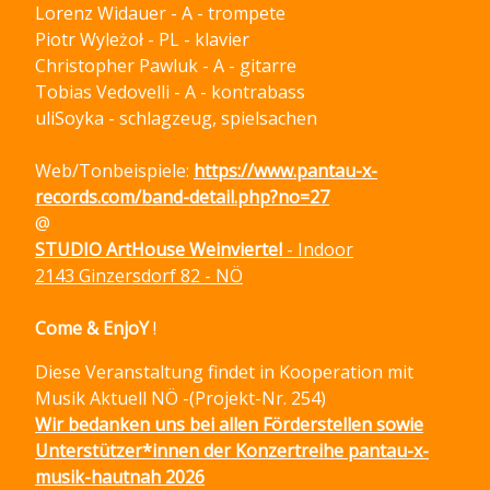
Lorenz Widauer - A - trompete
Piotr Wyleżoł - PL - klavier
Christopher Pawluk - A - gitarre
Tobias Vedovelli - A - kontrabass
uliSoyka - schlagzeug, spielsachen
Web/Tonbeispiele:
https://www.pantau-x-
records.com/band-detail.php?no=27
@
STUDIO ArtHouse Weinviertel
- Indoor
2143 Ginzersdorf 82 - NÖ
Come & EnjoY
!
Diese Veranstaltung findet in Kooperation mit
Musik Aktuell NÖ -(Projekt-Nr. 254)
Wir bedanken uns bei allen Förderstellen sowie
Unterstützer*innen der Konzertreihe pantau-x-
musik-hautnah 2026