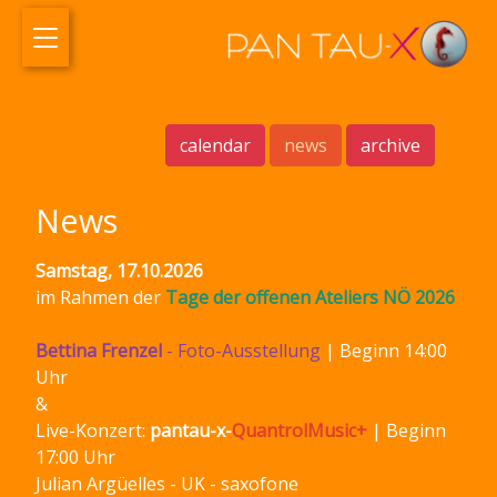
calendar
news
archive
News
Samstag, 17.10.2026
im Rahmen der
Tage der offenen Ateliers NÖ 2026
Bettina Frenzel
- Foto-Ausstellung
| Beginn 14:00
Uhr
&
Live-Konzert:
pantau-x-
QuantrolMusic+
| Beginn
17:00 Uhr
Julian Argüelles - UK - saxofone